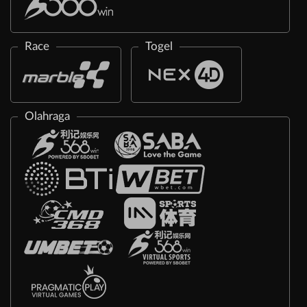
Race
Togel
Olahraga