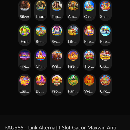
Silver
Laura
Top Gun
Amazon
Caster Surprise
Seasons
Fruit
Reel King Mega
Sweetbakery
Life of luxury II
Fire of Villa Street
Fire of glacier gold
Fire of Rue Royale
Chjcken Djnner
Wild Buffalo
Fire Wheel
TIS The Season
Crazy Restaurant
Cash Spark
Buffalo Gold
Prosperous Lions
Panda Magic II
Wealth
Circus
PAUS66 - Link Alternatif Slot Gacor Maxwin Anti