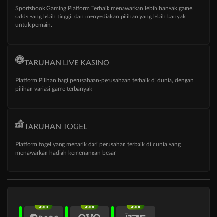
Sportsbook Gaming Platform Terbaik menawarkan lebih banyak game,
odds yang lebih tinggi, dan menyediakan pilihan yang lebih banyak
untuk pemain.
TARUHAN LIVE KASINO
Platform Pilihan bagi perusahaan-perusahaan terbaik di dunia, dengan
pilihan variasi game terbanyak
TARUHAN TOGEL
Platform togel yang menarik dari perusahan terbaik di dunia yang
menawarkan hadiah kemenangan besar