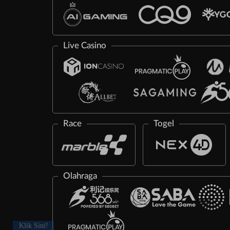
Live Casino
Race
Togel
Olahraga
Klik Sini!