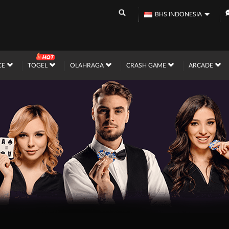
BHS INDONESIA
CE
TOGEL
OLAHRAGA
CRASH GAME
ARCADE