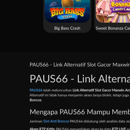
Big Bass Crash
PAUS66 - Link Alternatif Slot Gacor Maxwi
PAUS66 - Link Altern
PAUS66
telah meluncurkan
Link Alternatif Slot Gacor Maxwin An
Alternatif ini tidak hanya menjamin akses tanpa blokir, tetapi ju
Boncos
.
Mengapa PAUS66 Mampu Member
Jaminan
Slot
Anti Boncos
PAUS66 didukung oleh analisis data
re
Akses RTP Kritis:
PAUS66 menyediakan akses ke data
RTP LIVE
pa