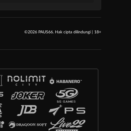
©2026 PAUS66. Hak cipta dilindungi | 18+