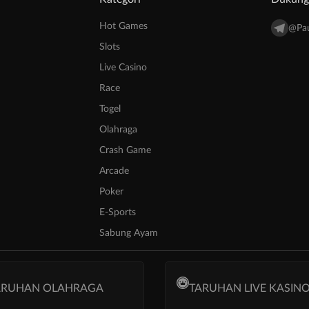
Hot Games
@Pau
Slots
Live Casino
Race
Togel
Olahraga
Crash Game
Arcade
Poker
E-Sports
Sabung Ayam
ARUHAN OLAHRAGA
TARUHAN LIVE KASIN