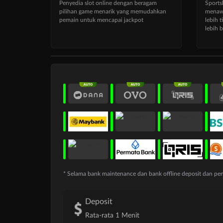
Penyedia slot online dengan beragam
Sports
pilihan game menarik yang memudahkan
menawa
pemain untuk mencapai jackpot
lebih 
lebih 
* Selama bank maintenance dan bank offline deposit dan pen
Deposit
Rata-rata 1 Menit