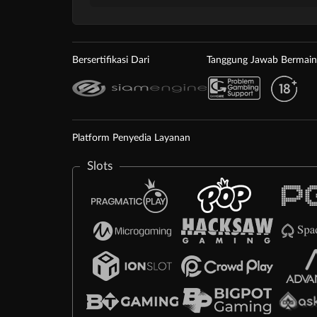
Bersertifikasi Dari
Tanggung Jawab Bermain
Platform Penyedia Layanan
Slots