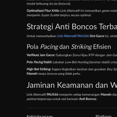
modal terbuang sia-sia (
boncos
).
Optimalisasi Fitur Kritis:
Link Alternatif ini memastikan
game
volati
menjamin
Super Scatter
terpicu secara optimal.
Strategi Anti Boncos Terb
Untuk memanfaatkan
Link Alternatif PAUS66
Slot Gacor
ini,
slott
Pola
Pacing
dan
Striking
Efisien
Verifikasi Jam Gacor:
Gabungkan Zona Hijau RTP dengan
Jam Ga
Pola
Pacing
Stabil:
Lakukan
Low-Bet Hunting
(taruhan stabil) un
High-Bet Striking:
Segera tingkatkan taruhan dan gunakan
Buy Sp
Maxwin
tanpa
boncos
yang tidak perlu.
Jaminan Keamanan dan W
Link Alternatif
PAUS66
menjamin setiap kemenangan
Maxwin
dip
partner
terpercaya untuk sesi bermain
Anti Boncos
.
Kebijaksanaan
Platform