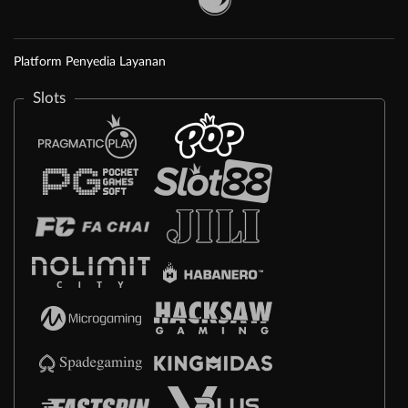
Platform Penyedia Layanan
Slots