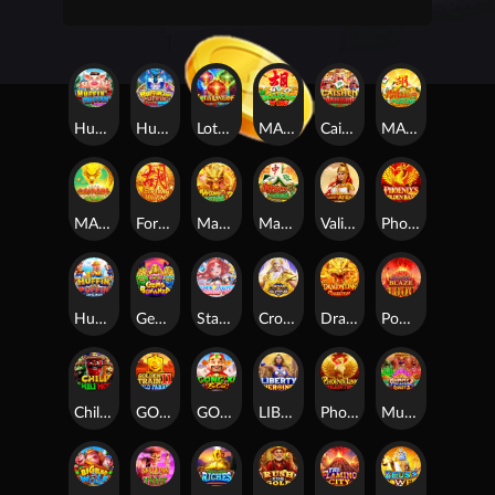
Huffin'and Puffin'Jackpot
Huffin’ And Puffin’ Ultra Wheel
Lotus Lanterns: Dragon's Fortune
MAHJONG WINS
Caishen Mahjong: Triple Luck
MAHJONG FORTUNE
MAHJONG BONUS
Fortune Mahjong
Mahjong Fortune 3
Mahjong Fortune 2: Dragon Riches
Valiant of Athena
Phoenix's Golden Basin
Huffin’ And Puffin’ Rising
Gems Bonanza
Starlight Princess 2000
Crown of Olympus
Dragon Link Collection
Pompeii’s Blaze 1000
Chili Chili Hot
GOLDEN TRAIN 2
GONG XI FA CAI
LIBERTY HEROINER
Phoenix Link - Collection
Mummy’s Treasure Quest 2