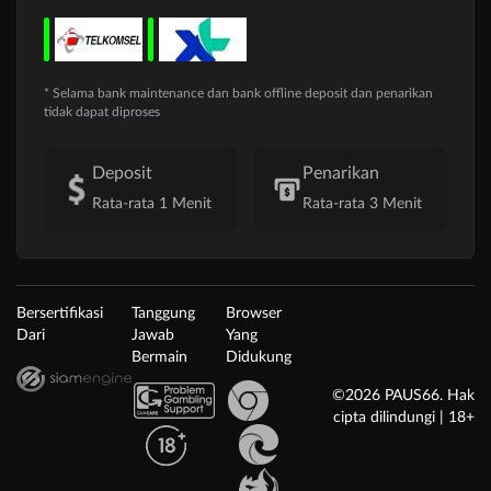
* Selama bank maintenance dan bank offline deposit dan penarikan
tidak dapat diproses
Deposit
Penarikan
Rata-rata 1 Menit
Rata-rata 3 Menit
Bersertifikasi
Tanggung
Browser
Dari
Jawab
Yang
Bermain
Didukung
©2026 PAUS66. Hak
cipta dilindungi | 18+