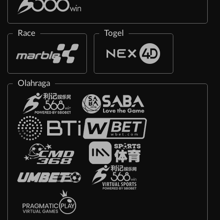
Race
Togel
Olahraga