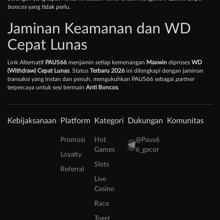
boncos
yang tidak perlu.
Jaminan Keamanan dan WD
Cepat Lunas
Link Alternatif
PAUS66
menjamin setiap kemenangan
Maxwin
diproses
WD
(Withdraw) Cepat Lunas
. Status
Terbaru 2026
ini dilengkapi dengan jaminan
transaksi yang instan dan penuh, mengukuhkan PAUS66 sebagai
partner
terpercaya untuk sesi bermain
Anti Boncos
.
Kebijaksanaan
Platform
Kategori
Dukungan
Komunitas
Promosi
Hot
@Paus6
Games
6_gacor
Loyalty
Slots
Referral
Live
Casino
Race
Togel