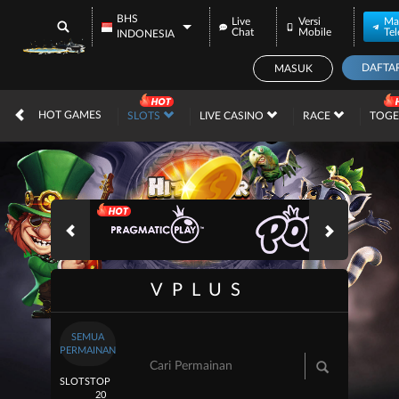
BHS
Live
Versi
Ma
Chat
Mobile
Te
INDONESIA
DAFTA
MASUK
IDR
12,675,395,
HOT GAMES
SLOTS
LIVE CASINO
RACE
TOG
VPLUS
SEMUA
PERMAINAN
SLOTS
TOP
20