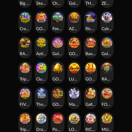
Big Bad Wolf
Skeleton Thief
Choo Choo Riches
Gold Rush
THE FLAME CITY
ZEUS POWER
Crazy Chicken
GOLDEN TRAIN DELUXE
Feeding Time
AZTLAN GEMS2
Riches Express
Cyber Rabbit
RAGE T-REX 2
Aztlan Gems
Gold Wheel Jackpot
GONG XI FA CAI
Bao Zhu Fortune
Golden Train Ⅲ: Black Ore
Triple Spin Xtreme
Clucky Cash
GOLDEN DRAGON EGG
LUCKY BUDDHA
GOLD AROWANA
RAGE T-REX
FIVE BLESSINGS ARRIVE
Thor's Hammer
GOLDEN FAFAFA
Magic Bingo Queen
Galloping Horse Fortune
FORTUNE GOD BLESSING
Triple Supreme Xtreme Treasure
Dragon's Blaze Link
Pompeil Blaze
LORD OF THE GODS
RICH PIGGIES
MUMMY'S CURSE