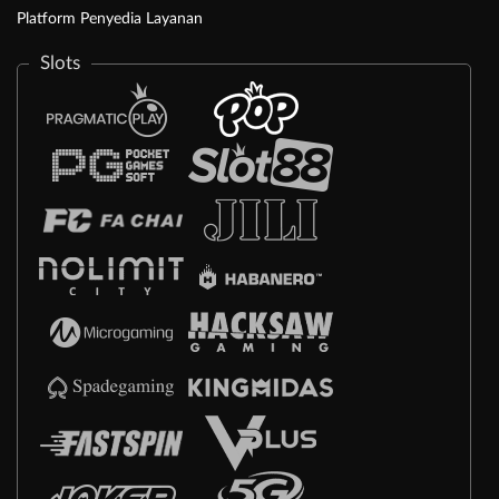
Platform Penyedia Layanan
Slots