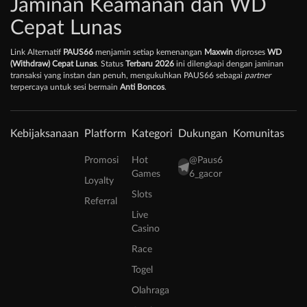
Jaminan Keamanan dan WD
Cepat Lunas
Link Alternatif
PAUS66
menjamin setiap kemenangan
Maxwin
diproses
WD
(Withdraw) Cepat Lunas
. Status
Terbaru 2026
ini dilengkapi dengan jaminan
transaksi yang instan dan penuh, mengukuhkan PAUS66 sebagai
partner
terpercaya untuk sesi bermain
Anti Boncos
.
Kebijaksanaan
Platform
Kategori
Dukungan
Komunitas
Promosi
Hot
@Paus6
Games
6_gacor
Loyalty
Slots
Referral
Live
Casino
Race
Togel
Olahraga