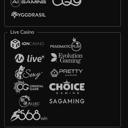
Live Casino