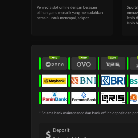
Penyedia slot online dengan beragam
Sports
pilihan game menarik yang memudahkan
menawa
pemain untuk mencapai jackpot
lebih 
lebih 
* Selama bank maintenance dan bank offline deposit dan pen
Deposit