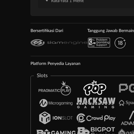
Rata-rata 1 Menit
Bersertifikasi Dari
Tanggung Jawab Bermain
Platform Penyedia Layanan
Slots