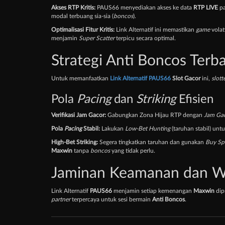
Akses RTP Kritis:
PAUS66 menyediakan akses ke data
RTP LIVE
pa
modal terbuang sia-sia (
boncos
).
Optimalisasi Fitur Kritis:
Link Alternatif ini memastikan
game
volati
menjamin
Super Scatter
terpicu secara optimal.
Strategi Anti Boncos Terb
Untuk memanfaatkan
Link Alternatif PAUS66
Slot Gacor
ini,
slott
Pola
Pacing
dan
Striking
Efisien
Verifikasi Jam Gacor:
Gabungkan Zona Hijau RTP dengan
Jam Ga
Pola
Pacing
Stabil:
Lakukan
Low-Bet Hunting
(taruhan stabil) un
High-Bet Striking:
Segera tingkatkan taruhan dan gunakan
Buy Sp
Maxwin
tanpa
boncos
yang tidak perlu.
Jaminan Keamanan dan W
Link Alternatif
PAUS66
menjamin setiap kemenangan
Maxwin
dip
partner
terpercaya untuk sesi bermain
Anti Boncos
.