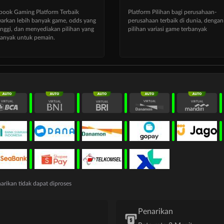
book Gaming Platform Terbaik
Platform Pilihan bagi perusahaan-
rkan lebih banyak game, odds yang
perusahaan terbaik di dunia, dengan
tinggi, dan menyediakan pilihan yang
pilihan variasi game terbanyak
banyak untuk pemain.
arikan tidak dapat diproses
Penarikan