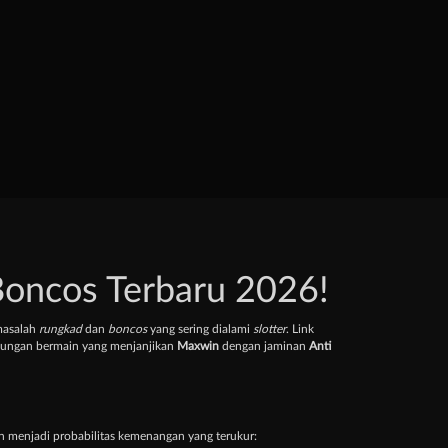
Boncos Terbaru 2026!
masalah
rungkad
dan
boncos
yang sering dialami
slotter
. Link
gkungan bermain yang menjanjikan
Maxwin
dengan jaminan
Anti
n menjadi probabilitas kemenangan yang terukur: