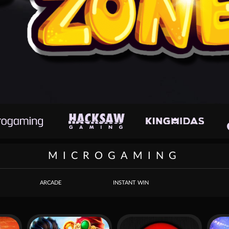
MICROGAMING
ARCADE
INSTANT WIN