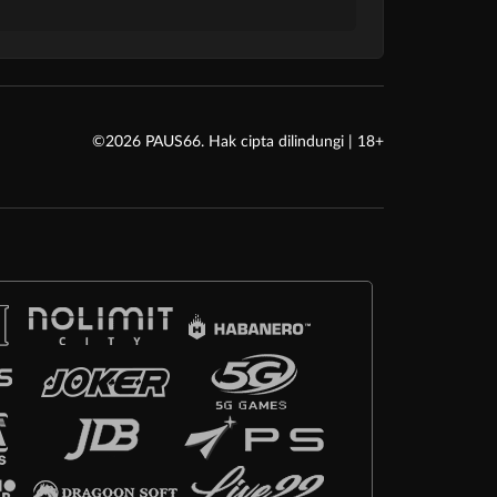
©2026 PAUS66. Hak cipta dilindungi | 18+