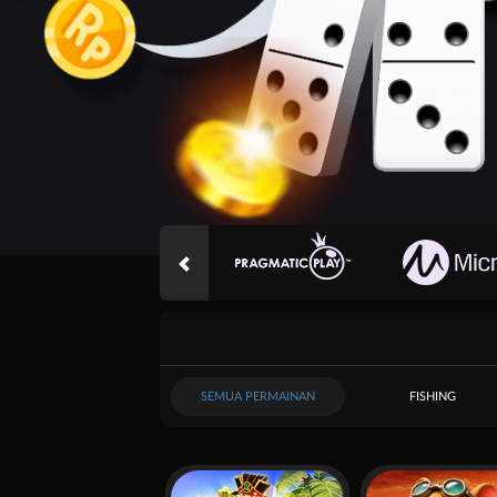
SEMUA PERMAINAN
FISHING