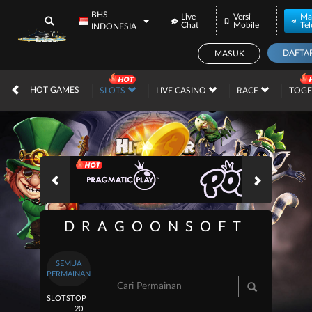
BHS
Live
Versi
Ma
Chat
Mobile
Te
INDONESIA
DAFTA
MASUK
IDR
12,679,575,
HOT GAMES
SLOTS
LIVE CASINO
RACE
TOG
DRAGOONSOFT
SEMUA
PERMAINAN
SLOTS
TOP
20