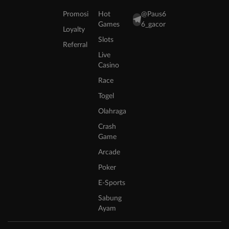
Promosi
Hot
@Paus6
Games
6_gacor
Loyalty
Slots
Referral
Live
Casino
Race
Togel
Olahraga
Crash
Game
Arcade
Poker
E-Sports
Sabung
Ayam