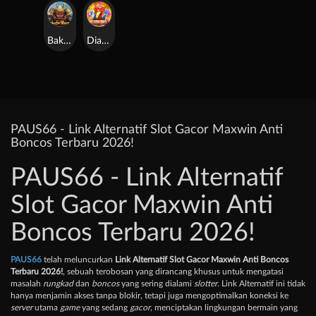
Bakufu Shogun
Diamond 7
PAUS66 - Link Alternatif Slot Gacor Maxwin Anti
Boncos Terbaru 2026!
PAUS66 - Link Alternatif
Slot Gacor Maxwin Anti
Boncos Terbaru 2026!
PAUS66
telah meluncurkan
Link Alternatif Slot Gacor Maxwin Anti Boncos
Terbaru 2026!
, sebuah terobosan yang dirancang khusus untuk mengatasi
masalah
rungkad
dan
boncos
yang sering dialami
slotter
. Link Alternatif ini tidak
hanya menjamin akses tanpa blokir, tetapi juga mengoptimalkan koneksi ke
server
utama
game
yang sedang
gacor
, menciptakan lingkungan bermain yang