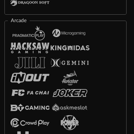
Arcade