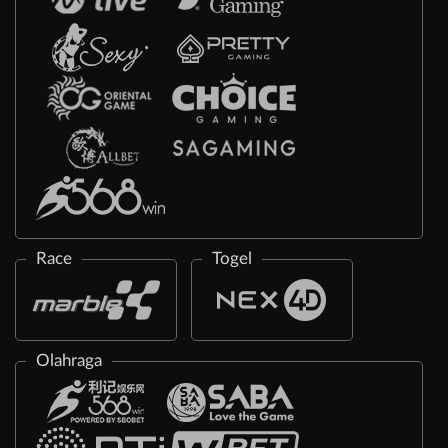
Race
Togel
Olahraga