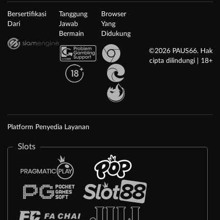
Bersertifikasi
Tanggung
Browser
Dari
Jawab
Yang
Bermain
Didukung
©2026 PAUS66. Hak
cipta dilindungi | 18+
Platform Penyedia Layanan
Slots