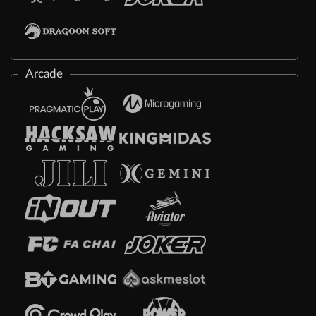
Arcade