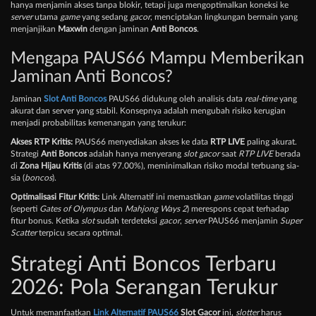
hanya menjamin akses tanpa blokir, tetapi juga mengoptimalkan koneksi ke
server
utama
game
yang sedang
gacor
, menciptakan lingkungan bermain yang
menjanjikan
Maxwin
dengan jaminan
Anti Boncos
.
Mengapa PAUS66 Mampu Memberikan
Jaminan Anti Boncos?
Jaminan
Slot
Anti Boncos
PAUS66 didukung oleh analisis data
real-time
yang
akurat dan server yang stabil. Konsepnya adalah mengubah risiko kerugian
menjadi probabilitas kemenangan yang terukur:
Akses RTP Kritis:
PAUS66 menyediakan akses ke data
RTP LIVE
paling akurat.
Strategi
Anti Boncos
adalah hanya menyerang
slot gacor
saat
RTP LIVE
berada
di
Zona Hijau Kritis
(di atas 97.00%), meminimalkan risiko modal terbuang sia-
sia (
boncos
).
Optimalisasi Fitur Kritis:
Link Alternatif ini memastikan
game
volatilitas tinggi
(seperti
Gates of Olympus
dan
Mahjong Ways 2
) merespons cepat terhadap
fitur bonus. Ketika
slot
sudah terdeteksi
gacor
,
server
PAUS66 menjamin
Super
Scatter
terpicu secara optimal.
Strategi Anti Boncos Terbaru
2026: Pola Serangan Terukur
Untuk memanfaatkan
Link Alternatif PAUS66
Slot Gacor
ini,
slotter
harus