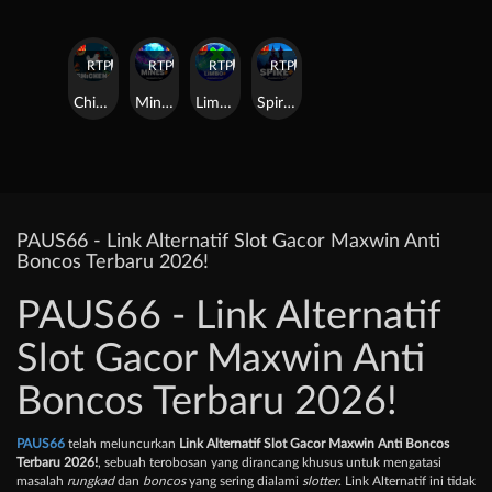
RTP
97%
RTP
98%
RTP
98%
RTP
98%
Chicken+
Mines+
Limbo+
Spire+
PAUS66 - Link Alternatif Slot Gacor Maxwin Anti
Boncos Terbaru 2026!
PAUS66 - Link Alternatif
Slot Gacor Maxwin Anti
Boncos Terbaru 2026!
PAUS66
telah meluncurkan
Link Alternatif Slot Gacor Maxwin Anti Boncos
Terbaru 2026!
, sebuah terobosan yang dirancang khusus untuk mengatasi
masalah
rungkad
dan
boncos
yang sering dialami
slotter
. Link Alternatif ini tidak