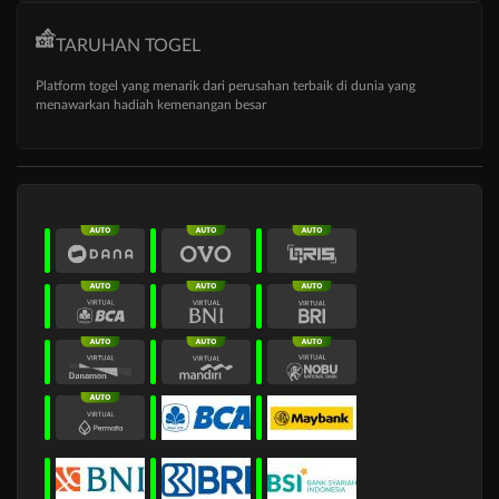
TARUHAN TOGEL
Platform togel yang menarik dari perusahan terbaik di dunia yang
menawarkan hadiah kemenangan besar