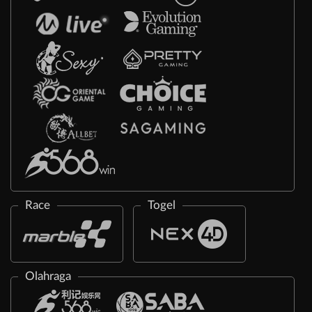
Race
Togel
Olahraga