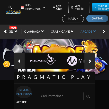
BHS
Live
Versi
Main di
Chat
Mobile
Telegra
INDONESIA
DAFTAR
MASUK
TOGEL
OLAHRAGA
CRASH GAME
ARCADE
PO
PRAGMATIC PLAY
SEMUA
PERMAINAN
ARCADE