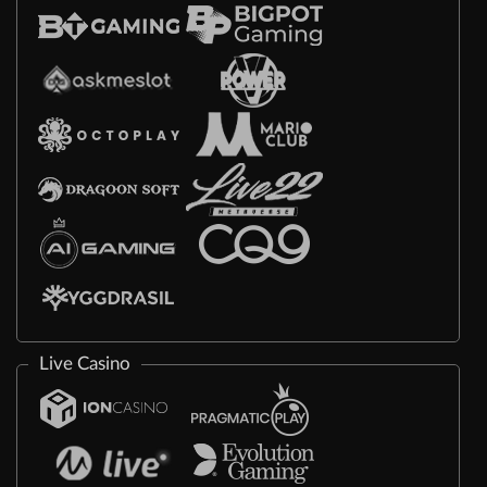
Live Casino