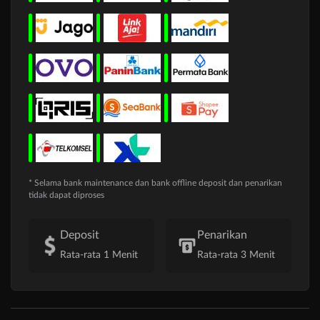
* Selama bank maintenance dan bank offline deposit dan penarikan
tidak dapat diproses
Deposit
Penarikan
Rata-rata 1 Menit
Rata-rata 3 Menit