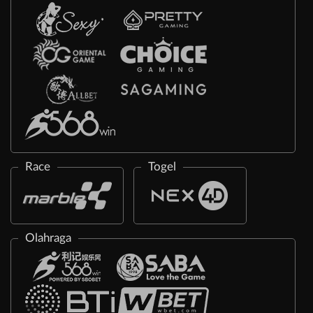
Race
Togel
Olahraga