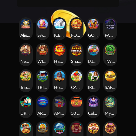
Aliens Madness
Sweet Buffet
ICELAND
FORTUNE DRUM
GOD OF WEALTH
PANTHER MOON
Neko The Fortune Cat
WILD WEST
HELL HOT 100
Snake Castle
LUCKY BEASTS
TWIN DRAGON
Triple Monkey
TRIPLE TWISTER
House of Dog
CANDY CRUSH
IRISH LUCK
SAFARI HEAT
DRAGON BALL
AROWANAS LUCK
AMONG US
50 LIONS
Celestial Goddess
Mystical Beasts