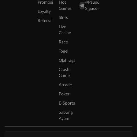
Promosi
Hot
@Paus6
Games
6_gacor
Loyalty
Slots
Referral
Live
Casino
Race
Togel
Olahraga
Crash
Game
Arcade
Poker
E-Sports
Sabung
Ayam