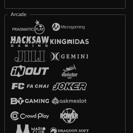
Arcade