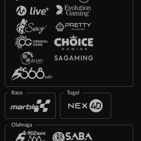
Race
Togel
Olahraga