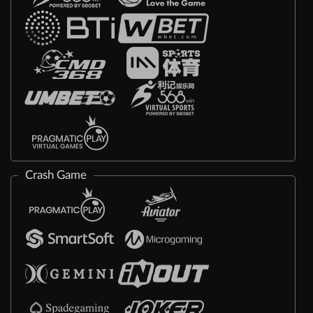
Crash Game