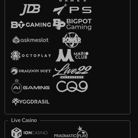
Live Casino