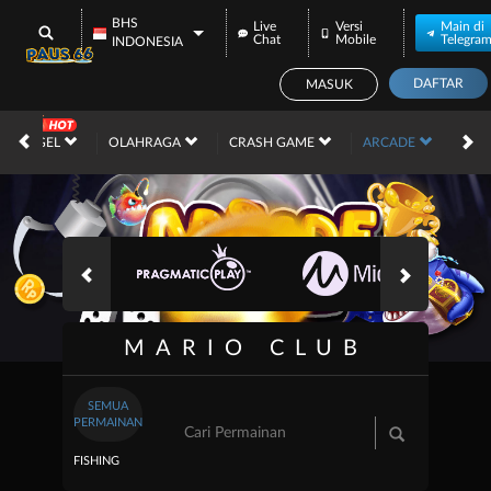
BHS
Live
Versi
Main di
Chat
Mobile
Telegra
INDONESIA
DAFTAR
MASUK
TOGEL
OLAHRAGA
CRASH GAME
ARCADE
PO
MARIO CLUB
SEMUA
PERMAINAN
FISHING