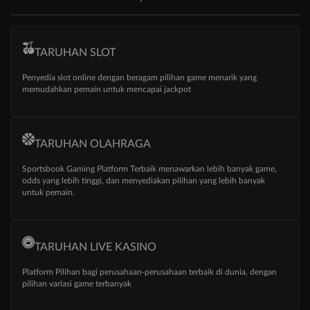
TARUHAN SLOT
Penyedia slot online dengan beragam pilihan game menarik yang
memudahkan pemain untuk mencapai jackpot
TARUHAN OLAHRAGA
Sportsbook Gaming Platform Terbaik menawarkan lebih banyak game,
odds yang lebih tinggi, dan menyediakan pilihan yang lebih banyak
untuk pemain.
TARUHAN LIVE KASINO
Platform Pilihan bagi perusahaan-perusahaan terbaik di dunia, dengan
pilihan variasi game terbanyak