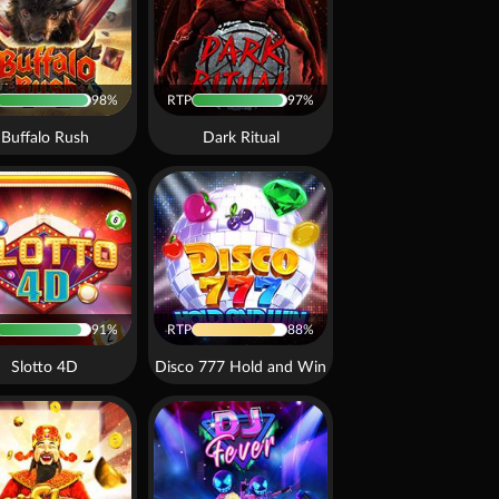
98%
RTP
97%
Buffalo Rush
Dark Ritual
91%
RTP
88%
Slotto 4D
Disco 777 Hold and Win