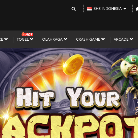
BHS INDONESIA
CE
TOGEL
OLAHRAGA
CRASH GAME
ARCADE