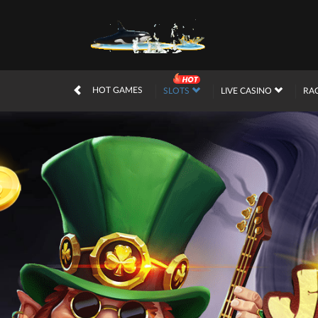
HOT GAMES
SLOTS
LIVE CASINO
RA