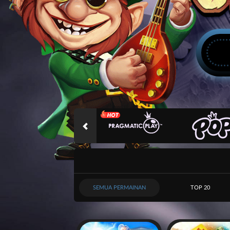
SEMUA PERMAINAN
TOP 20