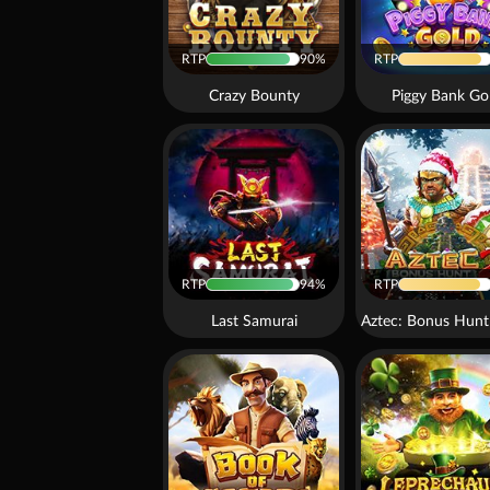
RTP
90%
RTP
Crazy Bounty
Piggy Bank Go
RTP
94%
RTP
Last Samurai