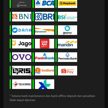
* Selama bank maintenance dan bank offline deposit dan penarikan
tidak dapat diproses