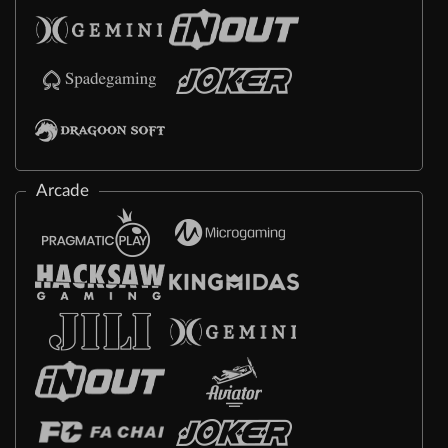
Arcade