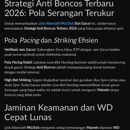
Strategi Anti Boncos Terbaru
2026: Pola Serangan Terukur
Untuk memanfaatkan
Link Alternatif PAUS66
Slot Gacor
ini,
slotter
harus
menerapkan
Strategi Anti Boncos Terbaru 2026
yang fokus pada efisiensi
spin
.
Pola
Pacing
dan
Striking
Efisien
Verifikasi Jam Gacor:
Gabungkan Zona Hijau RTP dengan
Jam Gacor
(waktu
peak server
optimal) untuk efektivitas maksimal.
Pola
Pacing
Stabil:
Lakukan
Low-Bet Hunting
(taruhan stabil) untuk memancing
sinyal
gacor
. Strategi
Anti Boncos
adalah memperpanjang durasi bermain
dengan modal minimal.
High-Bet Striking:
Segera tingkatkan taruhan dan gunakan
Buy Spin
cerdas atau
Auto Spin Turbo
hanya setelah
Low-Bet Hunting
memverifikasi sinyal
gacor
.
Serangan yang tepat waktu ini adalah kunci untuk mengunci
Maxwin
tanpa
boncos
yang tidak perlu.
Jaminan Keamanan dan WD
Cepat Lunas
Link Alternatif
PAUS66
menjamin setiap kemenangan
Maxwin
diproses
WD