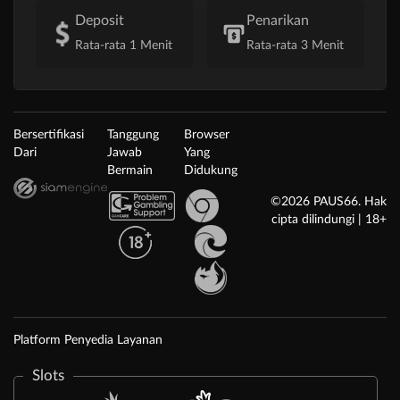
Deposit
Penarikan
Rata-rata 1 Menit
Rata-rata 3 Menit
Bersertifikasi
Tanggung
Browser
Dari
Jawab
Yang
Bermain
Didukung
©2026 PAUS66. Hak
cipta dilindungi | 18+
Platform Penyedia Layanan
Slots