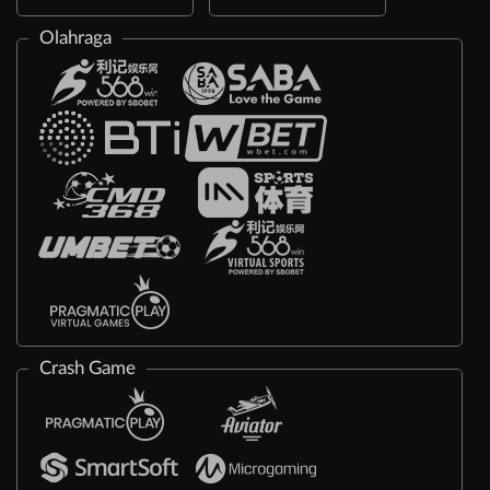
Olahraga
Crash Game